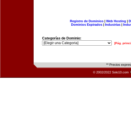
Registro de Dominios
|
Web Hosting
|
D
Dominios Expirados
|
Industrias
|
Indu
Categorías de Dominio:
[Pág. princi
** Precios expre
© 2002/2022 Solo10.com