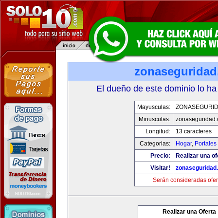
zonasegurida
El dueño de este dominio lo ha
Mayusculas:
ZONASEGURI
Minusculas:
zonaseguridad
Longitud:
13 caracteres
Categorias:
Hogar
,
Portales
Precio:
Realizar una of
Visitar!
zonaseguridad
Serán consideradas ofer
Realizar una Oferta