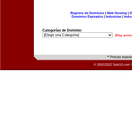
Registro de Dominios
|
Web Hosting
|
D
Dominios Expirados
|
Industrias
|
Indu
Categorías de Dominio:
[Pág. princi
** Precios expre
© 2002/2022 Solo10.com