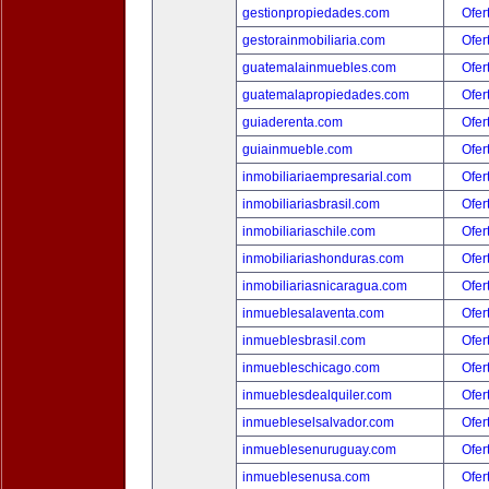
gestionpropiedades.com
Ofer
gestorainmobiliaria.com
Ofer
guatemalainmuebles.com
Ofer
guatemalapropiedades.com
Ofer
guiaderenta.com
Ofer
guiainmueble.com
Ofer
inmobiliariaempresarial.com
Ofer
inmobiliariasbrasil.com
Ofer
inmobiliariaschile.com
Ofer
inmobiliariashonduras.com
Ofer
inmobiliariasnicaragua.com
Ofer
inmueblesalaventa.com
Ofer
inmueblesbrasil.com
Ofer
inmuebleschicago.com
Ofer
inmueblesdealquiler.com
Ofer
inmuebleselsalvador.com
Ofer
inmueblesenuruguay.com
Ofer
inmueblesenusa.com
Ofer