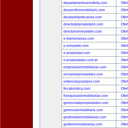
departamentosenoferta.com
Ofer
desarrolloinmobiliario.com
Ofer
deudashipotecarias.com
Ofer
directodelpropietario.com
Ofer
directorioinmuebles.com
Ofer
e-bienesraices.com
Ofer
e-inmueble.com
Ofer
e-propiedad.com
Ofer
e-propiedades.com.ar
Ofer
empresasinmobiliarias.com
Ofer
encuentrainmuebles.com
Ofer
estanciasycampos.com
Ofer
fincaturistica.com
Ofer
franquiciasinmobiliarias.com
Ofer
gerenciadepropiedades.com
Ofer
gerenciainmobiliaria.com
Ofer
gestiondeinmobiliarias.com
Ofer
gestioninmobiliarias.com
Ofer