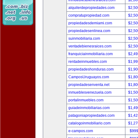
inmueblesbienesraices.com
$2,80
alquilerdepropiedades.com
$2,50
compratupropiedad.com
$2,50
propiedadesdemiami.com
$2,50
propiedadesenlinea.com
$2,50
suinmobiliaria.com
$2,50
ventadebienesraices.com
$2,50
franquiciainmobiliaria.com
$2,49
rentadeinmuebles.com
$1,99
propiedadeshonduras.com
$1,90
CamposUruguayos.com
$1,80
propiedadesenventa.net
$1,80
inmueblesvenezuela.com
$1,50
portalinmuebles.com
$1,50
guiadeinmobiliarias.com
$1,49
patagoniapropiedades.com
$1,42
catalogoinmobiliario.com
$1,27
e-campos.com
$999