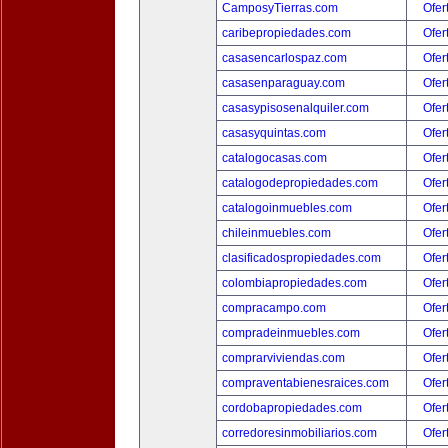
CamposyTierras.com
Ofer
caribepropiedades.com
Ofer
casasencarlospaz.com
Ofer
casasenparaguay.com
Ofer
casasypisosenalquiler.com
Ofer
casasyquintas.com
Ofer
catalogocasas.com
Ofer
catalogodepropiedades.com
Ofer
catalogoinmuebles.com
Ofer
chileinmuebles.com
Ofer
clasificadospropiedades.com
Ofer
colombiapropiedades.com
Ofer
compracampo.com
Ofer
compradeinmuebles.com
Ofer
comprarviviendas.com
Ofer
compraventabienesraices.com
Ofer
cordobapropiedades.com
Ofer
corredoresinmobiliarios.com
Ofer