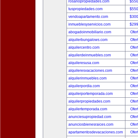
rosariopropiedades.com
$550
tuspropiedades.com
$550
vendoapartamento.com
$300
inmueblesyservicios.com
$299
abogadoinmobiliario.com
Ofer
alquilerbungalows.com
Ofer
alquilercentro.com
Ofer
alquilerdeinmuebles.com
Ofer
alquileresusa.com
Ofer
alquileresvacaciones.com
Ofer
alquilerinmuebles.com
Ofer
alquilerpordia.com
Ofer
alquilerportemporada.com
Ofer
alquilerpropiedades.com
Ofer
alquilertemporada.com
Ofer
anunciesupropiedad.com
Ofer
anunciosbienesraices.com
Ofer
apartamentosdevacaciones.com
Ofer