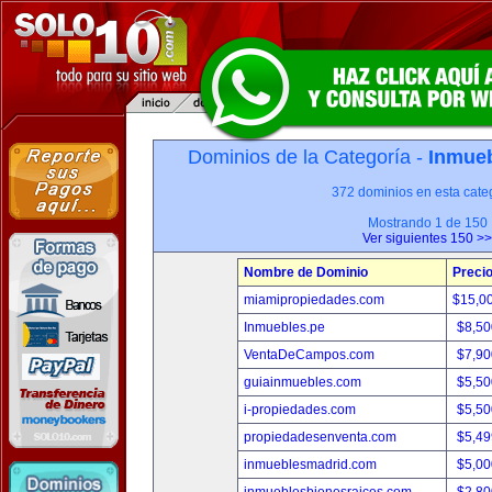
Dominios de la Categoría -
Inmueb
372 dominios en esta categ
Mostrando 1 de 150
Ver siguientes 150 >>
Nombre de Dominio
Preci
miamipropiedades.com
$15,0
Inmuebles.pe
$8,50
VentaDeCampos.com
$7,90
guiainmuebles.com
$5,50
i-propiedades.com
$5,50
propiedadesenventa.com
$5,49
inmueblesmadrid.com
$5,00