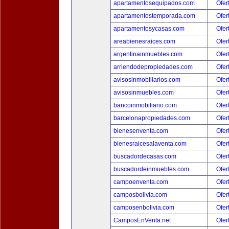
apartamentosequipados.com
Ofer
apartamentostemporada.com
Ofer
apartamentosycasas.com
Ofer
areabienesraices.com
Ofer
argentinainmuebles.com
Ofer
arriendodepropiedades.com
Ofer
avisosinmobiliarios.com
Ofer
avisosinmuebles.com
Ofer
bancoinmobiliario.com
Ofer
barcelonapropiedades.com
Ofer
bienesenventa.com
Ofer
bienesraicesalaventa.com
Ofer
buscadordecasas.com
Ofer
buscadordeinmuebles.com
Ofer
campoenventa.com
Ofer
camposbolivia.com
Ofer
camposenbolivia.com
Ofer
CamposEnVenta.net
Ofer