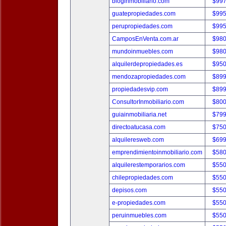
bloginmobiliario.com
$997
guatepropiedades.com
$995
perupropiedades.com
$995
CamposEnVenta.com.ar
$980
mundoinmuebles.com
$980
alquilerdepropiedades.es
$950
mendozapropiedades.com
$899
propiedadesvip.com
$899
ConsultorInmobiliario.com
$800
guiainmobiliaria.net
$799
directoatucasa.com
$750
alquileresweb.com
$699
emprendimientoinmobiliario.com
$580
alquilerestemporarios.com
$550
chilepropiedades.com
$550
depisos.com
$550
e-propiedades.com
$550
peruinmuebles.com
$550